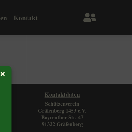

ßen
Kontakt
Kontaktdaten
Schützenverein
Gräfenberg 1453 e.V.
Bayreuther Str. 47
91322 Gräfenberg