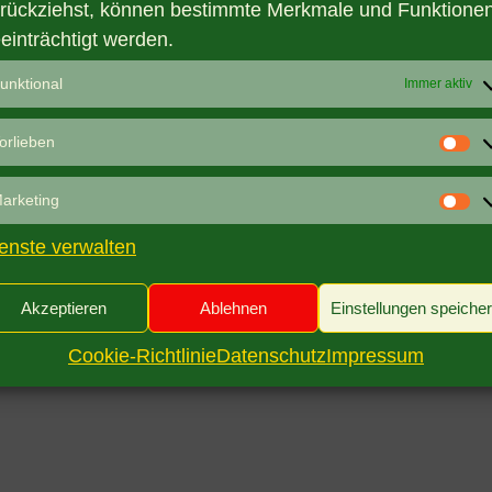
rückziehst, können bestimmte Merkmale und Funktione
einträchtigt werden.
unktional
Immer aktiv
orlieben
Vo
arketing
Ma
enste verwalten
Akzeptieren
Ablehnen
Einstellungen speiche
Cookie-Richtlinie
Datenschutz
Impressum