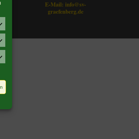
n
E-Mail: info@sv-
graefenberg.de
rlieben
rketing
rn