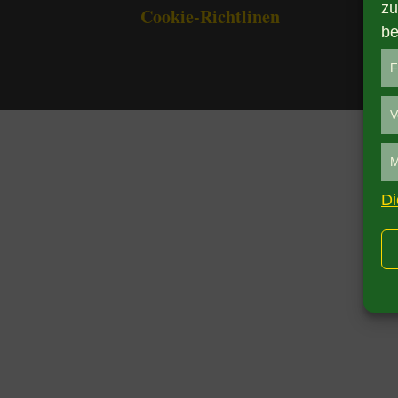
zu
Cookie-Richtlinen
be
F
V
M
Di